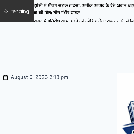
झांसी में भीषण सड़क हादसा, अतीक अहमद के बेटे अबान अह
Trending
दो की मौत; तीन गंभीर घायल
संसद में गतिरोध खत्म करने की कोशिश तेज: राहुल गांधी से मि
रिजिजू, परिसीमन और FCRA विधेयक पर हुई चर्चा
निर्वाचन आयोग का बड़ा एक्शन: उत्तराखंड में 17 गैर-मान्यता प
राजनीतिक दलों का पंजीकरण रद्द
नोएडा में दिव्यांगजनों के लिए रोजगार का सुनहरा मौका, 5 अ
लगेगा विशेष जॉब मेला
संसद के मॉनसून सत्र के आखिरी दो हफ्तों में बढ़ा सस्पेंस, क
लाएगी परिसीमन बिल? ‘वेट एंड वॉच’ रणनीति पर सबकी नज
August 6, 2026 2:18 pm
जंतर-मंतर प्रदर्शन में पीएम मोदी पर कथित आपत्तिजनक टिप्
मामला, नोएडा में दर्ज Zero FIR दिल्ली पुलिस को ट्रांसफर