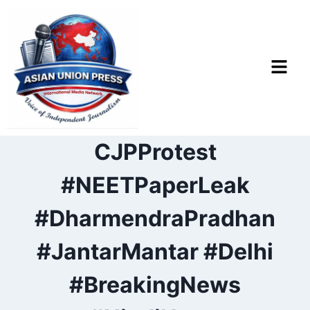
CJPProtest
#NEETPaperLeak
#DharmendraPradhan
#JantarMantar #Delhi
#BreakingNews