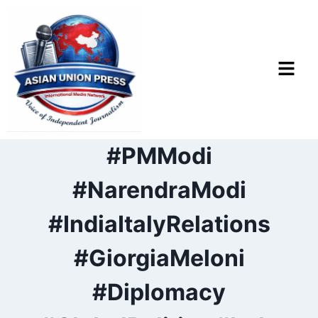
#PMModi
#NarendraModi
#IndiaItalyRelations
#GiorgiaMeloni
#Diplomacy