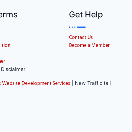
Terms
Get Help
Contact Us
ition
Become a Member
mer
Disclaimer
 Website Development Services
| New Traffic tail
necting journalists, reporters, bloggers and digital med