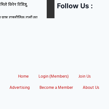
मिले किरेन रिजिजू,
Follow Us :
 प्राप्त राजनीतिक दलों का
 अगस्त को लगेगा विशेष
 क्या सरकार लाएगी
प्पणी का मामला, नोएडा में
ं पहुंचे पप्पू यादव; राहुल
Home
Login (Members)
Join Us
Advertising
Become a Member
About Us