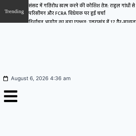
संसद में गतिरोध खत्म करने की कोशिश तेज: राहुल गांधी से 
Trending
परिसीमन और FCRA विधेयक पर हुई चर्चा
निर्वाचन आयोग का बड़ा एक्शन: उत्तराखंड में 17 गैर-मान्यता
पंजीकरण रद्द
नोएडा में दिव्यांगजनों के लिए रोजगार का सुनहरा मौका, 5
जॉब मेला
संसद के मॉनसून सत्र के आखिरी दो हफ्तों में बढ़ा सस्पेंस,
परिसीमन बिल? ‘वेट एंड वॉच’ रणनीति पर सबकी नजर
जंतर-मंतर प्रदर्शन में पीएम मोदी पर कथित आपत्तिजनक टि
August 6, 2026 4:36 am
दर्ज Zero FIR दिल्ली पुलिस को ट्रांसफर
राम मंदिर चंदा विवाद पर संसद में अनोखा विरोध, साधु वेश मे
गांधी ने प्रतीकात्मक दान पेटी में डाले पैसे