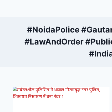
#NoidaPolice #Gauta
#LawAndOrder #Publi
#Indi