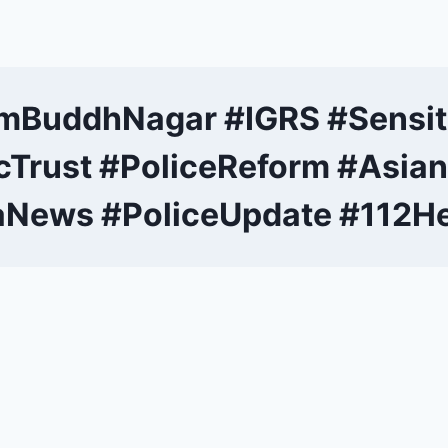
mBuddhNagar #IGRS #Sensiti
cTrust #PoliceReform #Asia
aNews #PoliceUpdate #112He