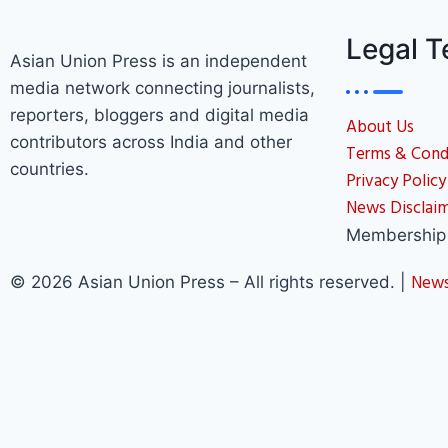
Legal 
Asian Union Press is an independent
media network connecting journalists,
reporters, bloggers and digital media
About Us
contributors across India and other
Terms & Cond
countries.
Privacy Policy
News Disclai
Membership 
News
© 2026 Asian Union Press – All rights reserved. |
Asian Union Press is an independent media network con
Get In Touch
support@asianunionpress.com