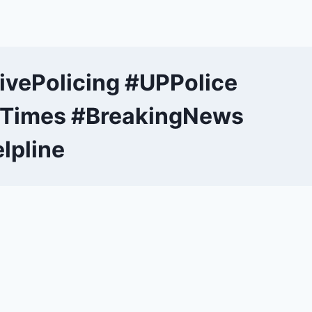
vePolicing #UPPolice
nTimes #BreakingNews
lpline