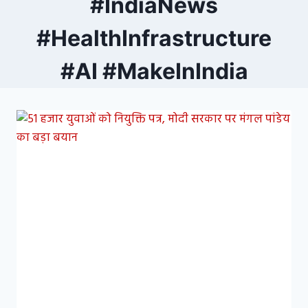
#IndiaNews
#HealthInfrastructure
#AI #MakeInIndia