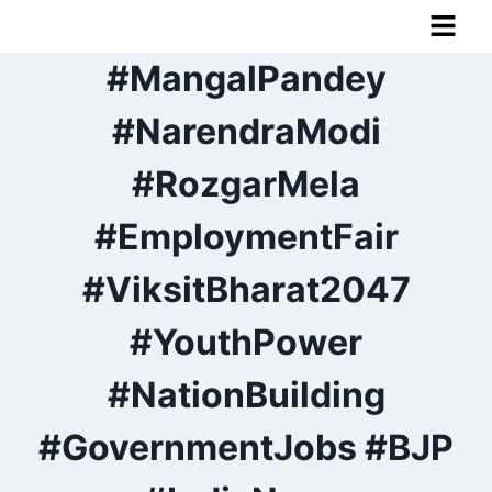
#MangalPandey
#NarendraModi
#RozgarMela
#EmploymentFair
#ViksitBharat2047
#YouthPower
#NationBuilding
#GovernmentJobs #BJP