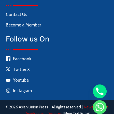
Contact Us
Become a Member
Follow us On
Facebook
Twitter X
Youtube
Instagram
News Website
© 2026 Asian Union Press – All rights reserved. |
Development Services
| New Traffic tail