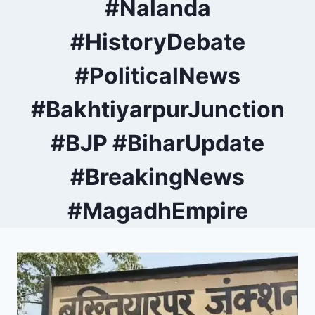
#Nalanda
#HistoryDebate
#PoliticalNews
#BakhtiyarpurJunction
#BJP #BiharUpdate
#BreakingNews
#MagadhEmpire